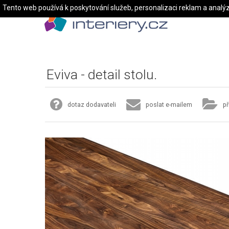
Tento web používá k poskytování služeb, personalizaci reklam a analý
Eviva - detail stolu.
dotaz dodavateli
poslat e-mailem
př