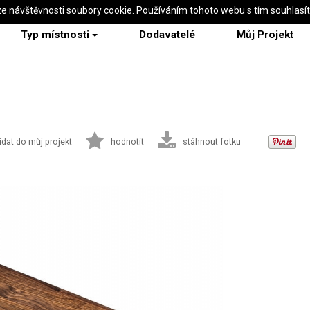
ze návštěvnosti soubory cookie. Používáním tohoto webu s tím souhlasí
Typ místnosti
Dodavatelé
Můj Projekt
idat do můj projekt
hodnotit
stáhnout fotku