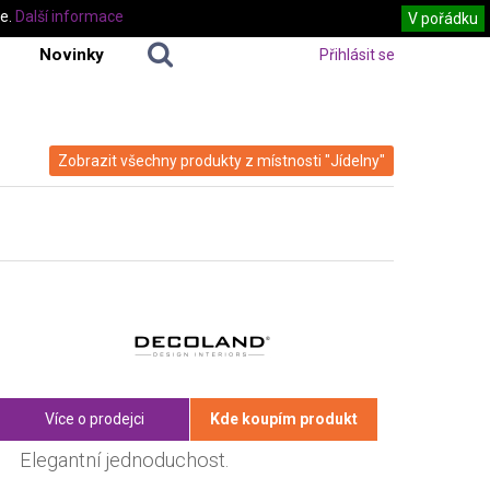
te.
Další informace
V pořádku
Novinky
Přihlásit se
Zobrazit všechny produkty z místnosti "Jídelny"
Více o prodejci
Kde koupím produkt
Elegantní jednoduchost.