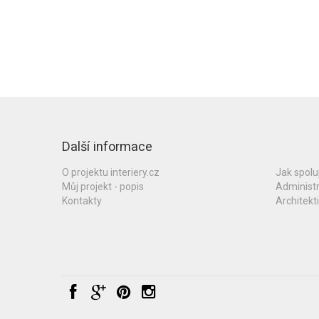
Další informace
O projektu interiery.cz
Jak spol
Můj projekt - popis
Administ
Kontakty
Architekti