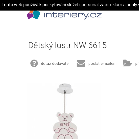
Tento web používá k poskytování služeb, personalizaci reklam a analý
Dětský lustr NW 6615
dotaz dodavateli
poslat e-mailem
př