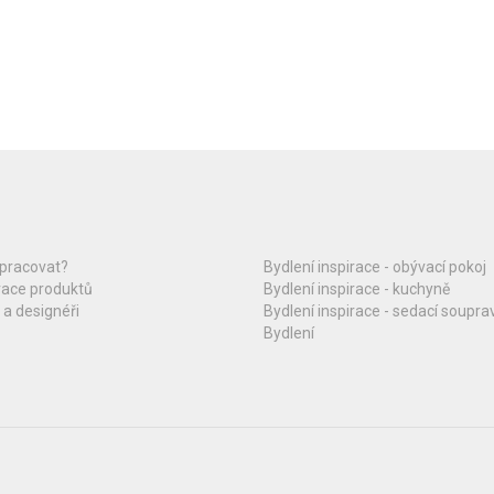
upracovat?
Bydlení inspirace - obývací pokoj
race produktů
Bydlení inspirace - kuchyně
 a designéři
Bydlení inspirace - sedací soupra
Bydlení