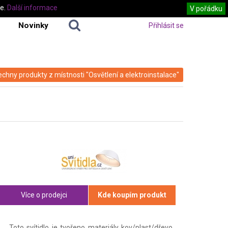
te.
Další informace
V pořádku
Novinky
Přihlásit se
echny produkty z místnosti "Osvětlení a elektroinstalace"
Více o prodejci
Kde koupím produkt
Toto svítidlo je tvořeno materiály kov/plast/dřevo.