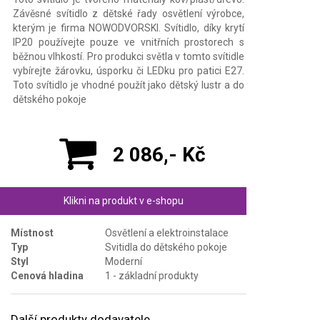
Závěsné svítidlo z dětské řady osvětlení výrobce,
kterým je firma NOWODVORSKI. Svítidlo, díky krytí
IP20 používejte pouze ve vnitřních prostorech s
běžnou vlhkostí. Pro produkci světla v tomto svítidle
vybírejte žárovku, úsporku či LEDku pro patici E27.
Toto svítidlo je vhodné použít jako dětský lustr a do
dětského pokoje
2 086,- Kč
Klikni na produkt v e-shopu
Místnost
Osvětlení a elektroinstalace
Typ
Svitidla do dětského pokoje
Styl
Moderní
Cenová hladina
1 - základní produkty
Další produkty dodavatele