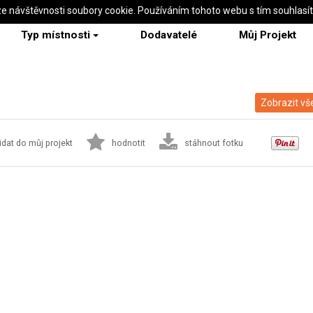
ze návštěvnosti soubory cookie. Používáním tohoto webu s tím souhlasí
Typ místnosti
Dodavatelé
Můj Projekt
Zobrazit vš
idat do můj projekt
hodnotit
stáhnout fotku