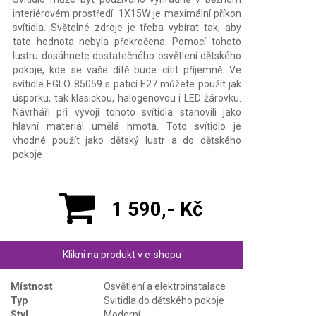
interiérovém prostředí. 1X15W je maximální příkon
svítidla. Světelné zdroje je třeba vybírat tak, aby
tato hodnota nebyla překročena. Pomocí tohoto
lustru dosáhnete dostatečného osvětlení dětského
pokoje, kde se vaše dítě bude cítit příjemně. Ve
svítidle EGLO 85059 s paticí E27 můžete použít jak
úsporku, tak klasickou, halogenovou i LED žárovku.
Návrháři při vývoji tohoto svítidla stanovili jako
hlavní materiál umělá hmota. Toto svítidlo je
vhodné použít jako dětský lustr a do dětského
pokoje
1 590,- Kč
Klikni na produkt v e-shopu
Místnost
Osvětlení a elektroinstalace
Typ
Svitidla do dětského pokoje
Styl
Moderní