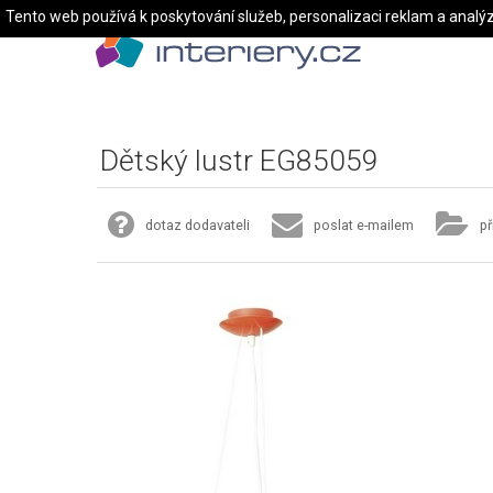
Tento web používá k poskytování služeb, personalizaci reklam a analý
Dětský lustr EG85059
dotaz dodavateli
poslat e-mailem
př