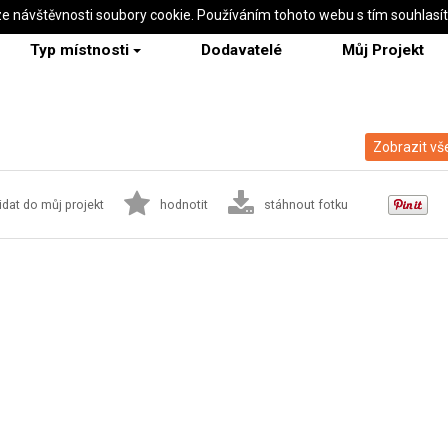
ze návštěvnosti soubory cookie. Používáním tohoto webu s tím souhlasí
Typ místnosti
Dodavatelé
Můj Projekt
Zobrazit vš
idat do můj projekt
hodnotit
stáhnout fotku