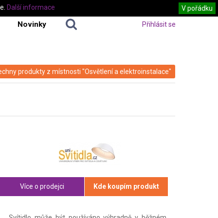
te.
Další informace
V pořádku
Novinky
Přihlásit se
echny produkty z místnosti "Osvětlení a elektroinstalace"
Více o prodejci
Kde koupím produkt
Svítidlo může být používáno výhradně v běžném