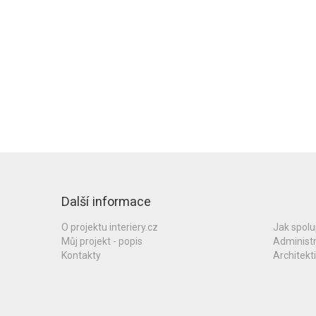
Další informace
O projektu interiery.cz
Jak spol
Můj projekt - popis
Administ
Kontakty
Architekti