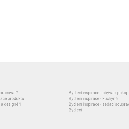
upracovat?
Bydlení inspirace - obývací pokoj
race produktů
Bydlení inspirace - kuchyně
 a designéři
Bydlení inspirace - sedací soupra
Bydlení