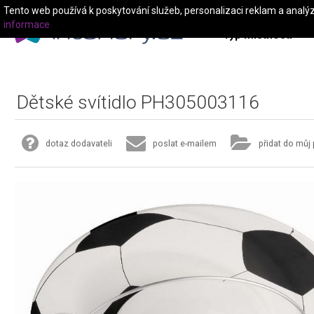
Tento web používá k poskytování služeb, personalizaci reklam a analý
informace
Typ místnosti
Dětské svítidlo PH305003116
dotaz dodavateli
poslat e-mailem
přidat do můj 