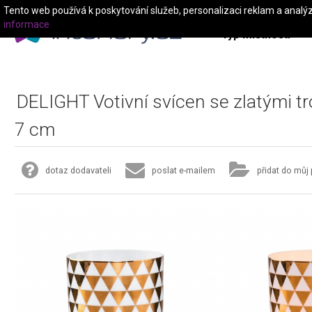
Tento web používá k poskytování služeb, personalizaci reklam a analý
informace
Typ místnosti
DELIGHT Votivní svícen se zlatými tr
7 cm
dotaz dodavateli
poslat e-mailem
přidat do můj 