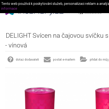
Tento web používá k poskytování služeb, personalizaci reklam a analý
informace
Typ místnosti
DELIGHT Svícen na čajovou svíčku s
- vínová
dotaz dodavateli
poslat e-mailem
přidat do můj 