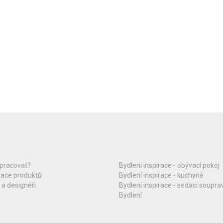
upracovat?
Bydlení inspirace - obývací pokoj
race produktů
Bydlení inspirace - kuchyně
 a designéři
Bydlení inspirace - sedací soupra
Bydlení