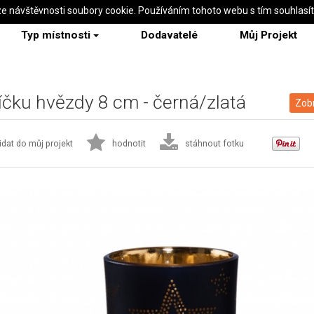
ze návštěvnosti soubory cookie. Používáním tohoto webu s tím souhlasí
Typ místnosti
Dodavatelé
Můj Projekt
čku hvězdy 8 cm - černá/zlatá
Zobr
idat do můj projekt
hodnotit
stáhnout fotku