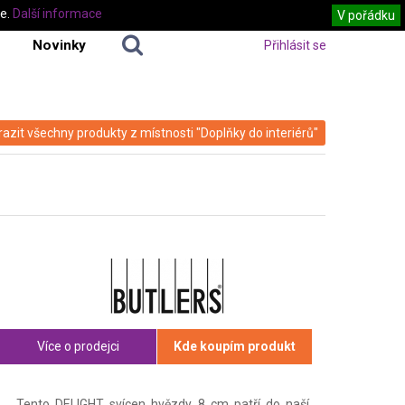
te.
Další informace
V pořádku
Novinky
Přihlásit se
azit všechny produkty z místnosti "Doplňky do interiérů"
Více o prodejci
Kde koupím produkt
Tento DELIGHT svícen hvězdy 8 cm patří do naší