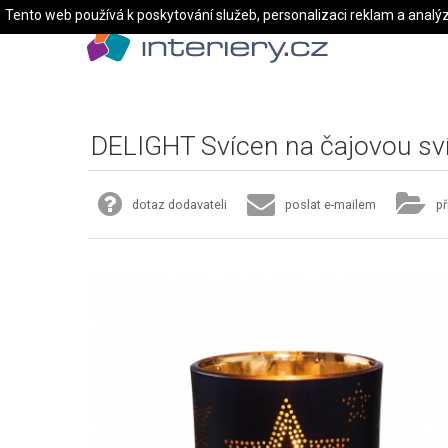
Tento web používá k poskytování služeb, personalizaci reklam a analý
DELIGHT Svícen na čajovou sví
dotaz dodavateli
poslat e-mailem
př