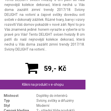
nejnovější kolekce dekorací, která nechá u Vás
doma zazářit zimní trendy 2017/18. Svícny
DELIGHT na votivní a čajové svíčky dovedou svit
svíček v dokonalý zážitek. Různé tvary, barvy i vzory
rozsvítí Váš domov pokaždé v nové záři. Nyní to pro
Vás znamená jediné: honem vyrazte a vyberte si to
pravé pro Vás! Tento DELIGHT svícen hvězdy 8 cm
patří do naší nejnovější kolekce dekorací, která
nechá u Vás doma zazářit zimní trendy 2017/18.
Svícny DELIGHT na votivní…
59,- Kč
Klikni na produkt v e-shopu
Místnost
Doplňky do interiérů
Typ
Svícny, svíčky a difuzéry
Styl
Moderní
Cenová hladina
2 - střední třída produktů