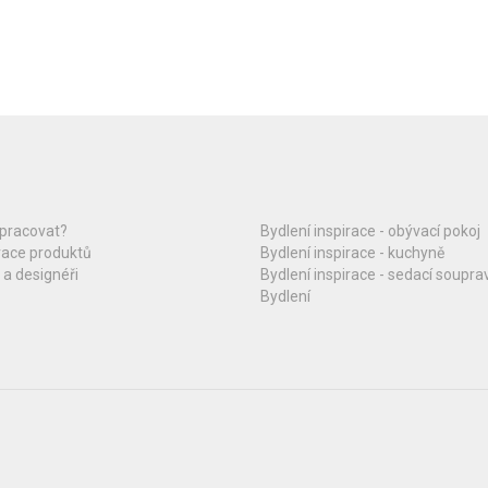
upracovat?
Bydlení inspirace - obývací pokoj
race produktů
Bydlení inspirace - kuchyně
 a designéři
Bydlení inspirace - sedací soupra
Bydlení