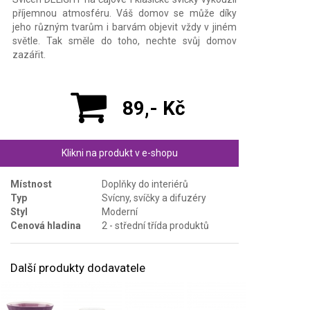
příjemnou atmosféru. Váš domov se může díky
jeho různým tvarům i barvám objevit vždy v jiném
světle. Tak směle do toho, nechte svůj domov
zazářit.
89,- Kč
Klikni na produkt v e-shopu
Místnost
Doplňky do interiérů
Typ
Svícny, svíčky a difuzéry
Styl
Moderní
Cenová hladina
2 - střední třída produktů
Další produkty dodavatele