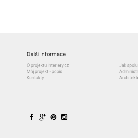
Další informace
O projektu interiery.cz
Jak spol
Můj projekt - popis
Administ
Kontakty
Architekti