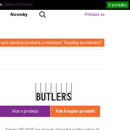
te.
Další informace
V pořádku
Novinky
Přihlásit se
azit všechny produkty z místnosti "Doplňky do interiérů"
Více o prodejci
Kde koupím produkt
Svícen DELIGHT na čajové i klasické svíčky vykouzlí