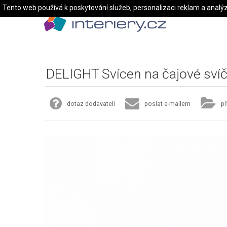
Tento web používá k poskytování služeb, personalizaci reklam a analý
DELIGHT Svícen na čajové sví
dotaz dodavateli
poslat e-mailem
př