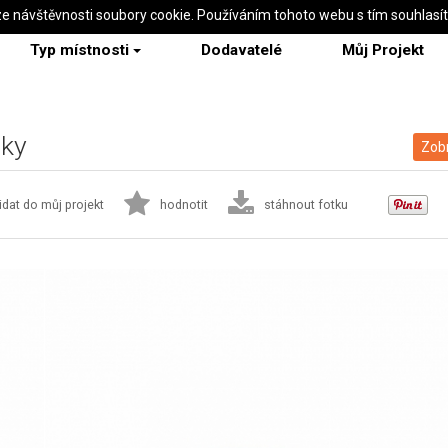
ze návštěvnosti soubory cookie. Používáním tohoto webu s tím souhlasí
Typ místnosti
Dodavatelé
Můj Projekt
čky
Zobr
idat do můj projekt
hodnotit
stáhnout fotku