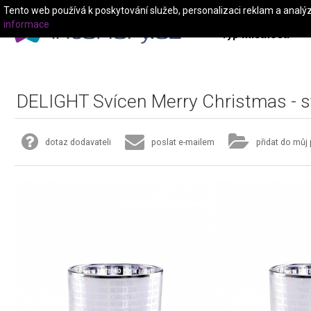
Tento web používá k poskytování služeb, personalizaci reklam a analý
informace
Typ místnosti
DELIGHT Svícen Merry Christmas - s
dotaz dodavateli
poslat e-mailem
přidat do můj 