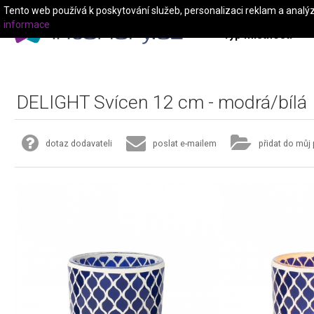
Tento web používá k poskytování služeb, personalizaci reklam a analý
informace
Typ místnosti
DELIGHT Svícen 12 cm - modrá/bílá
dotaz dodavateli
poslat e-mailem
přidat do můj 