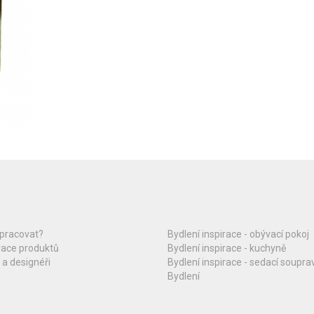
upracovat?
Bydlení inspirace - obývací pokoj
race produktů
Bydlení inspirace - kuchyně
 a designéři
Bydlení inspirace - sedací soupra
Bydlení