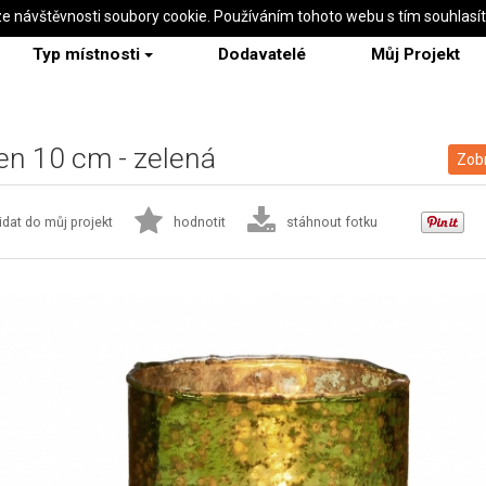
ze návštěvnosti soubory cookie. Používáním tohoto webu s tím souhlasí
Typ místnosti
Dodavatelé
Můj Projekt
en 10 cm - zelená
Zobr
idat do můj projekt
hodnotit
stáhnout fotku