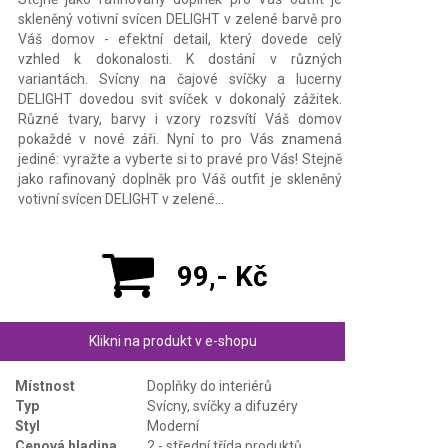
skleněný votivní svícen DELIGHT v zelené barvě pro
Váš domov - efektní detail, který dovede celý
vzhled k dokonalosti. K dostání v různých
variantách. Svícny na čajové svíčky a lucerny
DELIGHT dovedou svit svíček v dokonalý zážitek.
Různé tvary, barvy i vzory rozsvítí Váš domov
pokaždé v nové záři. Nyní to pro Vás znamená
jediné: vyražte a vyberte si to pravé pro Vás! Stejně
jako rafinovaný doplněk pro Váš outfit je skleněný
votivní svícen DELIGHT v zelené…
99,- Kč
Klikni na produkt v e-shopu
Místnost
Doplňky do interiérů
Typ
Svícny, svíčky a difuzéry
Styl
Moderní
Cenová hladina
2 - střední třída produktů