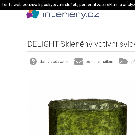
Tento web používá k poskytování služeb, personalizaci reklam a analý
DELIGHT Skleněný votivní svíc
dotaz dodavateli
poslat e-mailem
př