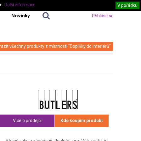
te.
Další informace
V pořádku
Novinky
Přihlásit se
azit všechny produkty z místnosti "Doplňky do interiérů"
Více o prodejci
Kde koupím produkt
Stejně jako rafinovaný doplněk pro Váš outfit je