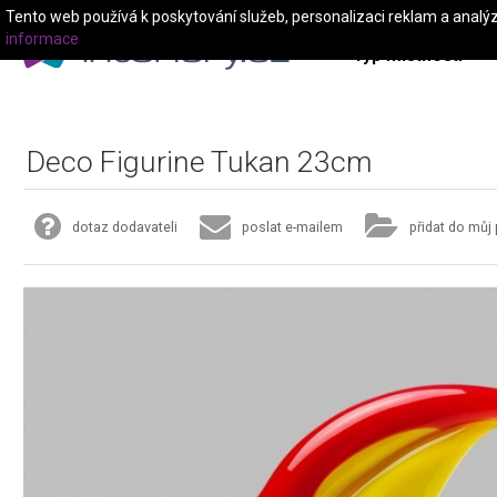
Tento web používá k poskytování služeb, personalizaci reklam a analý
informace
Typ místnosti
Deco Figurine Tukan 23cm
dotaz dodavateli
poslat e-mailem
přidat do můj 