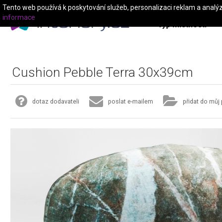
Tento web používá k poskytování služeb, personalizaci reklam a analý
informace
Typ místnosti
Cushion Pebble Terra 30x39cm
dotaz dodavateli
poslat e-mailem
přidat do můj 