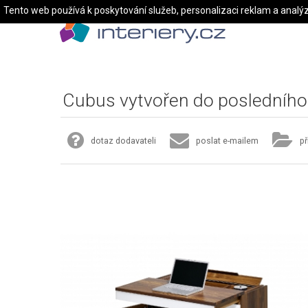
Tento web používá k poskytování služeb, personalizaci reklam a analý
Cubus vytvořen do posledního 
dotaz dodavateli
poslat e-mailem
př