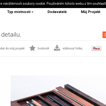
ze návštěvnosti soubory cookie. Používáním tohoto webu s tím souhlasí
Typ místnosti
Dodavatelé
Můj Projekt
detailu.
Z
idat do můj projekt
hodnotit
stáhnout fotku