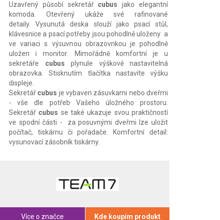
Uzavřený působí sekretář
cubus
jako elegantní
komoda. Otevřený ukáže své rafinované
detaily. Vysunutá deska slouží jako psací stůl,
klávesnice a psací potřeby jsou pohodlně uloženy a
ve variaci s výsuvnou obrazovnkou je pohodlně
uložen i monitor. Mimořádně komfortní je u
sekretáře
cubus
plynule výškově nastavitelná
obrazovka. Stisknutím tlačítka nastavíte výšku
displeje.
Sekretář
cubus
je vybaven zásuvkami nebo dveřmi
- vše dle potřeb Vašeho úložného prostoru.
Sekretář
cubus
se také ukazuje svou praktičností
ve spodní části - za posuvnými dveřmi lze uložit
počítač, tiskárnu či pořadače. Komfortní detail:
vysunovací zásobník tiskárny.
Více o značce
Kde koupím produkt