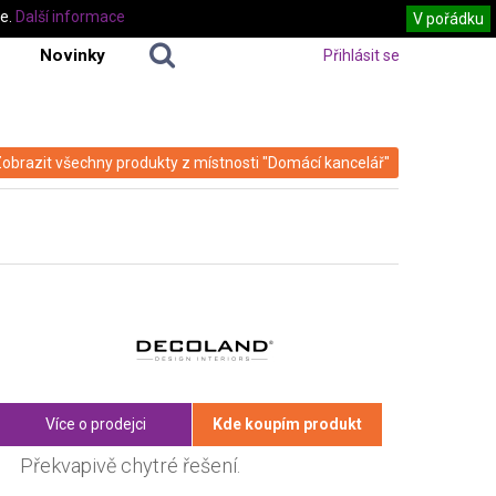
te.
Další informace
V pořádku
Novinky
Přihlásit se
obrazit všechny produkty z místnosti "Domácí kancelář"
Více o prodejci
Kde koupím produkt
Překvapivě chytré řešení.