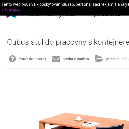
Tento web používá k poskytování služeb, personalizaci reklam a analý
informace
Typ místnosti
Cubus stůl do pracovny s kontejner
dotaz dodavateli
poslat e-mailem
přidat do můj 