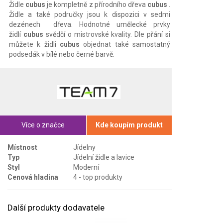
Židle
cubus
je kompletně z přírodního dřeva
cubus
.
Židle a také područky jsou k dispozici v sedmi
dezénech dřeva. Hodnotné umělecké prvky
židlí
cubus
svědčí o mistrovské kvality. Dle přání si
můžete k židli
cubus
objednat také samostatný
podsedák v bílé nebo černé barvě.
Více o značce
Kde koupím produkt
Místnost
Jídelny
Typ
Jídelní židle a lavice
Styl
Moderní
Cenová hladina
4 - top produkty
Další produkty dodavatele