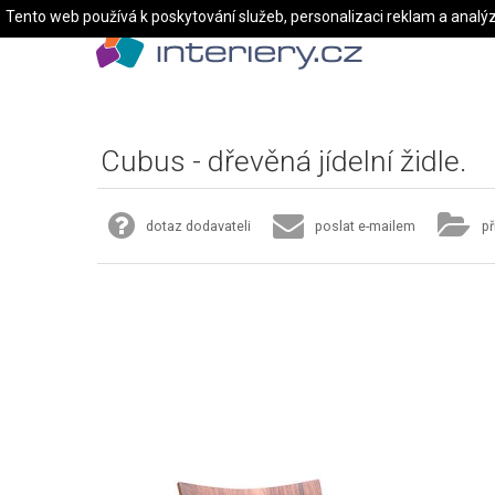
Tento web používá k poskytování služeb, personalizaci reklam a analý
Cubus - dřevěná jídelní židle.
dotaz dodavateli
poslat e-mailem
př