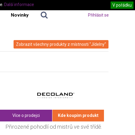
te.
Další informace
V pořádku
Novinky
Přihlásit se
Zobrazit všechny produkty z místnosti "Jídelny"
Více o prodejci
Kde koupím produkt
Přirozené pohodlí od mistrů ve své třídě.