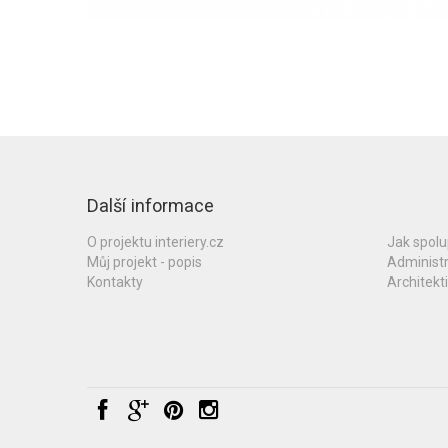
Další informace
O projektu interiery.cz
Jak spol
Můj projekt - popis
Administ
Kontakty
Architekti