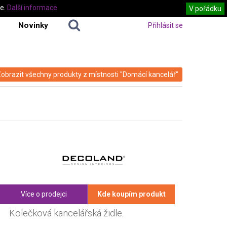
te.
Další informace
V pořádku
Novinky
Přihlásit se
obrazit všechny produkty z místnosti "Domácí kancelář"
Více o prodejci
Kde koupím produkt
Kolečková kancelářská židle.