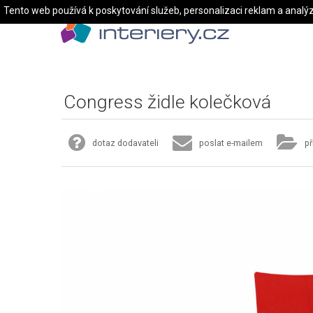
Tento web používá k poskytování služeb, personalizaci reklam a analý
Congress židle kolečková
dotaz dodavateli
poslat e-mailem
př