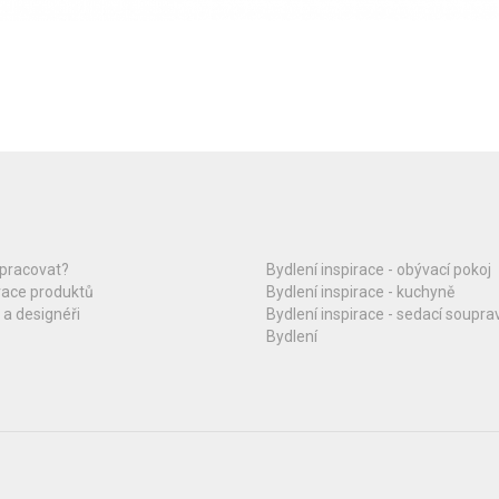
upracovat?
Bydlení inspirace - obývací pokoj
race produktů
Bydlení inspirace - kuchyně
 a designéři
Bydlení inspirace - sedací soupra
Bydlení