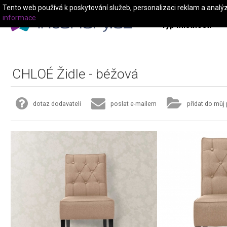
Tento web používá k poskytování služeb, personalizaci reklam a analý
informace
Typ místnosti
CHLOÉ Židle - béžová
dotaz dodavateli
poslat e-mailem
přidat do můj 