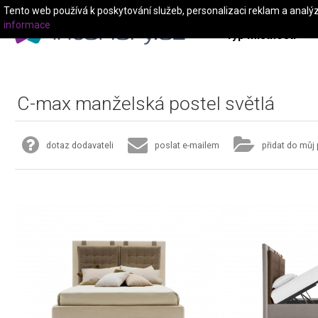
Tento web používá k poskytování služeb, personalizaci reklam a analý
informace
Typ místnosti
C-max manželská postel světlá
dotaz dodavateli
poslat e-mailem
přidat do můj 