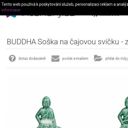
Tento web používá k poskytování služeb, personalizaci reklam a analý
informace
Typ místnosti
BUDDHA Soška na čajovou svíčku - 
dotaz dodavateli
poslat e-mailem
přidat do můj 