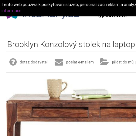
Tento web používá k poskytování služeb, personalizaci reklam a analý
informace
Typ místnosti
Brooklyn Konzolový stolek na laptop 
dotaz dodavateli
poslat e-mailem
přidat do můj 