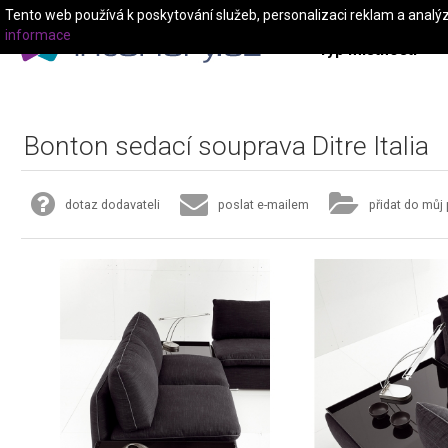
Tento web používá k poskytování služeb, personalizaci reklam a analý
informace
Typ místnosti
Bonton sedací souprava Ditre Italia
dotaz dodavateli
poslat e-mailem
přidat do můj 