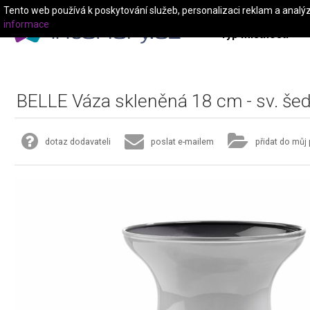
Tento web používá k poskytování služeb, personalizaci reklam a analý
informace
Typ místnosti
BELLE Váza skleněná 18 cm - sv. še
dotaz dodavateli
poslat e-mailem
přidat do můj 