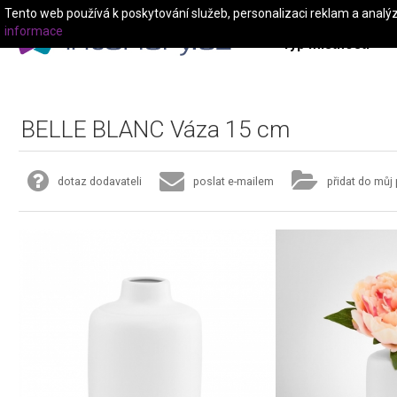
Tento web používá k poskytování služeb, personalizaci reklam a analý
informace
Typ místnosti
BELLE BLANC Váza 15 cm
dotaz dodavateli
poslat e-mailem
přidat do můj 