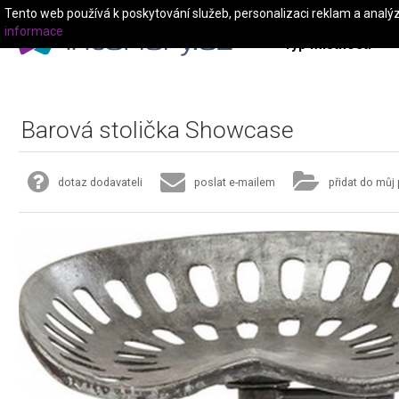
Tento web používá k poskytování služeb, personalizaci reklam a analý
informace
Typ místnosti
Barová stolička Showcase
dotaz dodavateli
poslat e-mailem
přidat do můj 