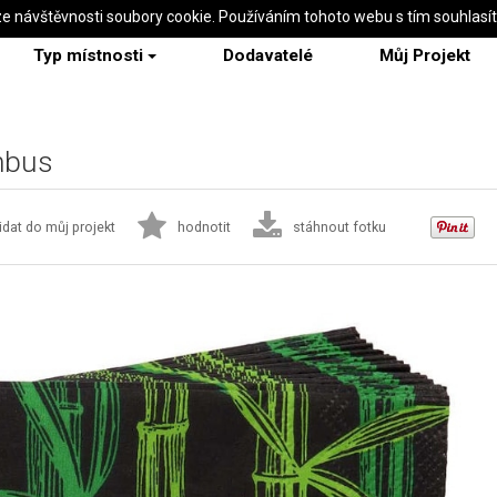
ze návštěvnosti soubory cookie. Používáním tohoto webu s tím souhlasí
Typ místnosti
Dodavatelé
Můj Projekt
mbus
idat do můj projekt
hodnotit
stáhnout fotku