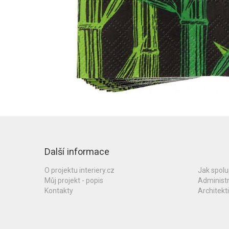
Další informace
O projektu interiery.cz
Jak spol
Můj projekt - popis
Administ
Kontakty
Architekti