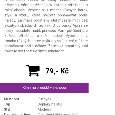
přinesou Vám potěšení pro každou příležitost a
roční období. Vyberte si z mnoha různých barev,
stylů a vzorů, které můžete obměňovat podle
nálady. Zajímavě prostřený stůl můžete mít i bez
složitých skládacích technik. S ubrousky Aprés se
nikdy nebudete nudit, přinesou Vám potěšení pro
každou příležitost a roční období. Vyberte si z
mnoha různých barev, stylů a vzorů, které můžete
obměňovat podle nálady. Zajímavě prostřený stůl
můžete mít i bez složitých skládacích…
79,- Kč
Klikni na produkt v e-shopu
Místnost
Kuchyně
Typ
Doplňky na stůl
Styl
Moderní
Cenová hladina
2 - střední třída produktů