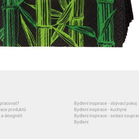
upracovat?
Bydlení inspirace - obývací pokoj
race produktů
Bydlení inspirace - kuchyně
 a designéři
Bydlení inspirace - sedací soupra
Bydlení