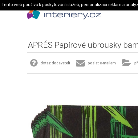
Tento web používá k poskytování služeb, personalizaci reklam a analý
APRÉS Papírové ubrousky ba
dotaz dodavateli
poslat e-mailem
př