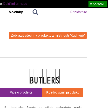
te.
Další informace
V pořádku
Novinky
Přihlásit se
Zobrazit všechny produkty z místnosti "Kuchyně"
Více o prodejci
Kde koupím produkt
S ubrousky Aprés se nikdy nebudete nudit,