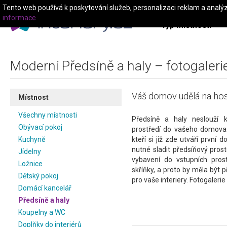
Tento web používá k poskytování služeb, personalizaci reklam a analý
informace
Typ místnosti
Moderní Předsíně a haly – fotogalerie
Váš domov udělá na host
Místnost
Všechny místnosti
Předsíně a haly neslouží
Obývací pokoj
prostředí do vašeho domova. 
Kuchyně
kteří si již zde utváří první 
nutné sladit předsíňový pros
Jídelny
vybavení do vstupních prost
Ložnice
skříňky, a proto by měla být 
Dětský pokoj
pro vaše interiery. Fotogalerie 
Domácí kancelář
Předsíně a haly
Koupelny a WC
Doplňky do interiérů