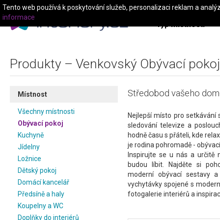
Tento web používá k poskytování služeb, personalizaci reklam a analý
informace
Typ místnosti
Produkty – Venkovský Obývací pokoj
Středobod vašeho domo
Místnost
Všechny místnosti
Nejlepší místo pro setkávání 
Obývací pokoj
sledování televize a poslou
Kuchyně
hodně času s přáteli, kde rel
je rodina pohromadě - obývací
Jídelny
Inspirujte se u nás a určitě
Ložnice
budou líbit. Najděte si poh
Dětský pokoj
moderní obývací sestavy a
Domácí kancelář
vychytávky spojené s modern
Předsíně a haly
fotogalerie interiérů a inspirac
Koupelny a WC
Doplňky do interiérů