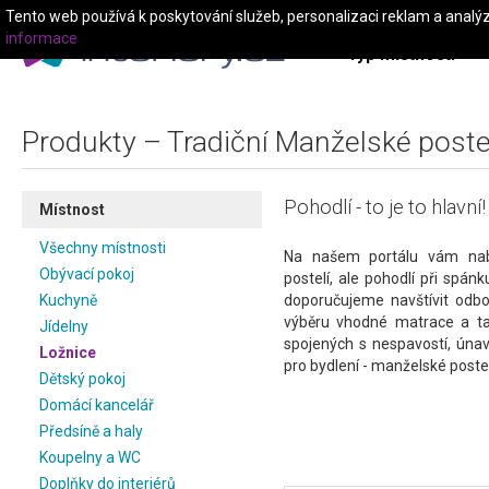
Tento web používá k poskytování služeb, personalizaci reklam a analý
informace
Typ místnosti
Produkty – Tradiční Manželské poste
Pohodlí - to je to hlavní!
Místnost
Všechny místnosti
Na našem portálu vám nab
Obývací pokoj
postelí, ale pohodlí při spánk
Kuchyně
doporučujeme navštívit odbo
výběru vhodné matrace a ta
Jídelny
spojených s nespavostí, únav
Ložnice
pro bydlení - manželské poste
Dětský pokoj
Domácí kancelář
Předsíně a haly
Koupelny a WC
Doplňky do interiérů