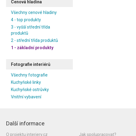
Cenová hladina
Všechny cenové hladiny
4 - top produkty
3 - vyšší střední třída
produktů
2 - střední třída produktů
1 - základní produkty
Fotografie interiérů
Všechny fotografie
Kuchyňské linky
Kuchyňské ostrůvky
Vnitřní vybavení
Další informace
O projektu interiery.cz
Jak spolupracovat?