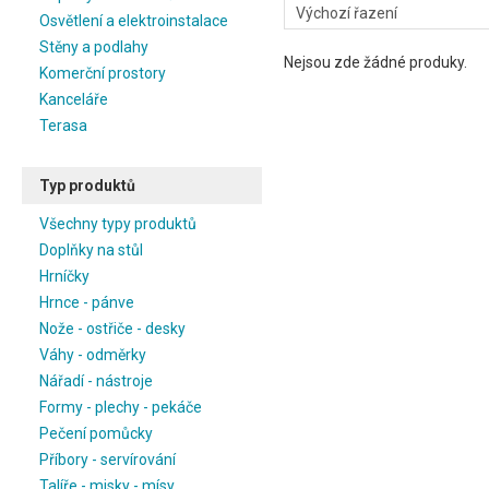
Osvětlení a elektroinstalace
Stěny a podlahy
Nejsou zde žádné produky.
Komerční prostory
Kanceláře
Terasa
Typ produktů
Všechny typy produktů
Doplňky na stůl
Hrníčky
Hrnce - pánve
Nože - ostřiče - desky
Váhy - odměrky
Nářadí - nástroje
Formy - plechy - pekáče
Pečení pomůcky
Příbory - servírování
Talíře - misky - mísy