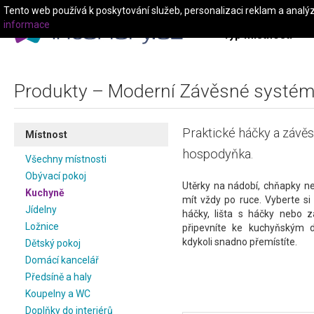
Tento web používá k poskytování služeb, personalizaci reklam a analý
informace
Typ místnosti
Produkty – Moderní Závěsné systé
Praktické háčky a závěs
Místnost
hospodyňka.
Všechny místnosti
Obývací pokoj
Utěrky na nádobí, chňapky n
Kuchyně
mít vždy po ruce. Vyberte s
Jídelny
háčky, lišta s háčky nebo z
Ložnice
připevníte ke kuchyňským 
kdykoli snadno přemístíte.
Dětský pokoj
Domácí kancelář
Předsíně a haly
Koupelny a WC
Doplňky do interiérů