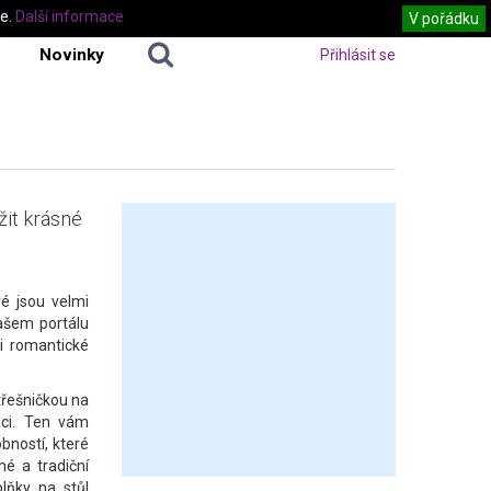
te.
Další informace
V pořádku
Novinky
Přihlásit se
ožit krásné
ré jsou velmi
ašem portálu
 i romantické
 třešničkou na
aci. Ten vám
bností, které
né a tradiční
plňky na stůl