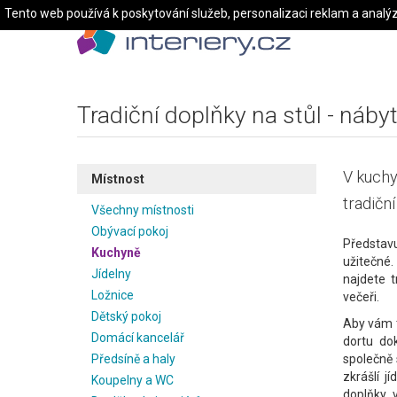
Tento web používá k poskytování služeb, personalizaci reklam a analý
Tradiční doplňky na stůl - náby
V kuchyn
Místnost
tradičn
Všechny místnosti
Obývací pokoj
Představu
Kuchyně
užitečné
Jídelny
najdete t
Ložnice
večeři.
Dětský pokoj
Aby vám to
Domácí kancelář
dortu do
Předsíně a haly
společně 
zkrášlí j
Koupelny a WC
doplňky v