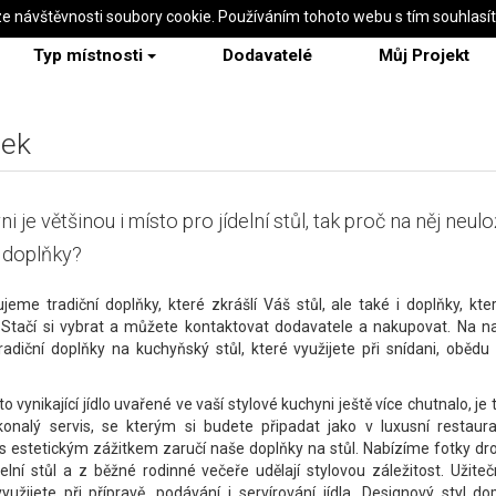
ze návštěvnosti soubory cookie. Používáním tohoto webu s tím souhlasí
Typ místnosti
Dodavatelé
Můj Projekt
tek
i je většinou i místo pro jídelní stůl, tak proč na něj neul
í doplňky?
jeme tradiční doplňky, které zkrášlí Váš stůl, ale také i doplňky, kte
. Stačí si vybrat a můžete kontaktovat dodavatele a nakupovat. Na n
radiční doplňky na kuchyňský stůl, které využijete při snídani, obědu
 vynikající jídlo uvařené ve vaší stylové kuchyni ještě více chutnalo, je
konalý servis, se kterým si budete připadat jako v luxusní restaur
s estetickým zážitkem zaručí naše doplňky na stůl. Nabízíme fotky dro
ídelní stůl a z běžné rodinné večeře udělají stylovou záležitost. Užiteč
yužijete při přípravě, podávání i servírování jídla. Designový styl do