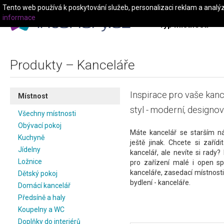
Tento web používá k poskytování služeb, personalizaci reklam a analý
informace
Typ místnosti
Produkty – Kanceláře
Inspirace pro vaše kanc
Místnost
styl - moderní, designový
Všechny místnosti
Obývací pokoj
Máte kancelář se starším 
Kuchyně
ještě jinak. Chcete si zaří
Jídelny
kancelář, ale nevíte si rady
Ložnice
pro zařízení malé i open sp
kanceláře, zasedací místnosti 
Dětský pokoj
bydlení - kanceláře.
Domácí kancelář
Předsíně a haly
Koupelny a WC
Doplňky do interiérů