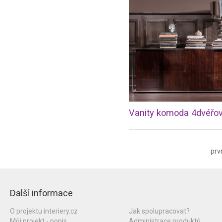
Vanity komoda 4dvéřo
prv
Další informace
O projektu interiery.cz
Jak spolupracovat?
Můj projekt - popis
Administrace produktů