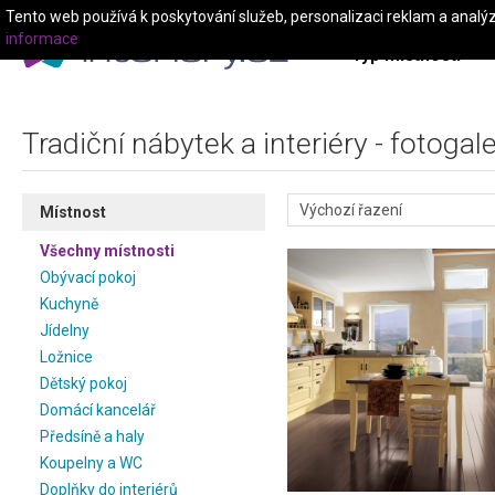
Tento web používá k poskytování služeb, personalizaci reklam a analý
informace
Typ místnosti
Tradiční nábytek a interiéry - fotogale
Místnost
Všechny místnosti
Obývací pokoj
Kuchyně
Jídelny
Ložnice
Dětský pokoj
Domácí kancelář
Předsíně a haly
Koupelny a WC
Doplňky do interiérů