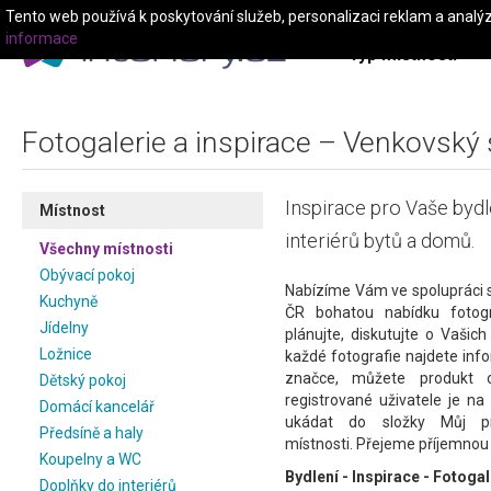
Tento web používá k poskytování služeb, personalizaci reklam a analý
informace
Typ místnosti
Fotogalerie a inspirace – Venkovský 
Inspirace pro Vaše bydle
Místnost
interiérů bytů a domů.
Všechny místnosti
Obývací pokoj
Nabízíme Vám ve spolupráci s
Kuchyně
ČR bohatou nabídku fotograf
Jídelny
plánujte, diskutujte o Vašic
Ložnice
každé fotografie najdete inf
značce, můžete produkt o
Dětský pokoj
registrované uživatele je n
Domácí kancelář
ukádat do složky Můj pro
Předsíně a haly
místnosti. Přejeme příjemnou
Koupelny a WC
Bydlení - Inspirace - Fotogal
Doplňky do interiérů