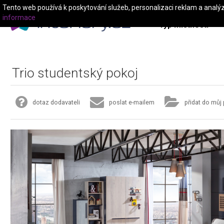
Tento web používá k poskytování služeb, personalizaci reklam a analý
informace
Typ místnosti
Trio studentský pokoj
dotaz dodavateli
poslat e-mailem
přidat do můj 