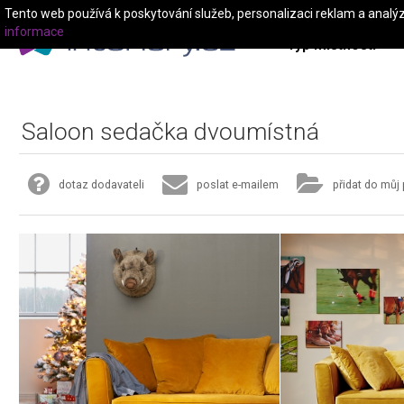
Tento web používá k poskytování služeb, personalizaci reklam a analý
informace
Typ místnosti
Saloon sedačka dvoumístná
dotaz dodavateli
poslat e-mailem
přidat do můj 