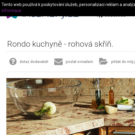
Tento web používá k poskytování služeb, personalizaci reklam a analý
informace
Typ místnosti
Rondo kuchyně - rohová skříň.
dotaz dodavateli
poslat e-mailem
přidat do můj 