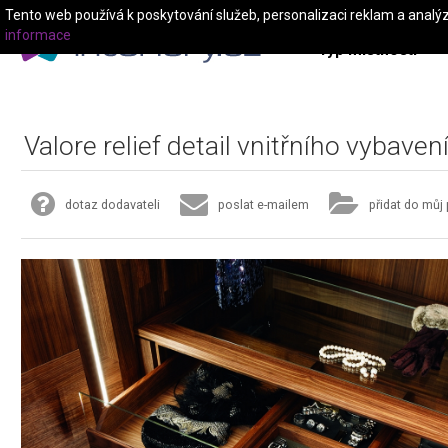
Tento web používá k poskytování služeb, personalizaci reklam a analý
informace
Typ místnosti
Valore relief detail vnitřního vybavení
dotaz dodavateli
poslat e-mailem
přidat do můj 