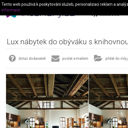
Tento web používá k poskytování služeb, personalizaci reklam a analý
informace
Typ místnosti
Lux nábytek do obýváku s knihovno
dotaz dodavateli
poslat e-mailem
přidat do můj 