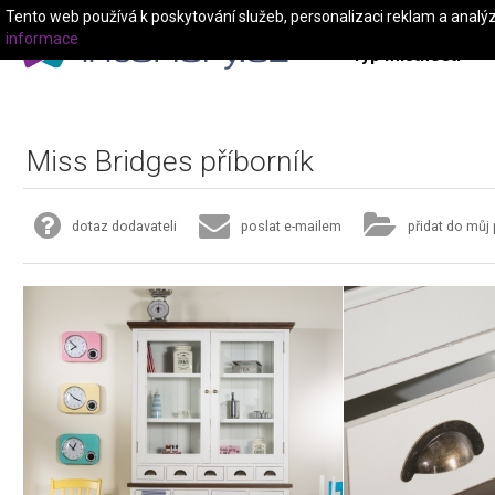
Tento web používá k poskytování služeb, personalizaci reklam a analý
informace
Typ místnosti
Miss Bridges příborník
dotaz dodavateli
poslat e-mailem
přidat do můj 