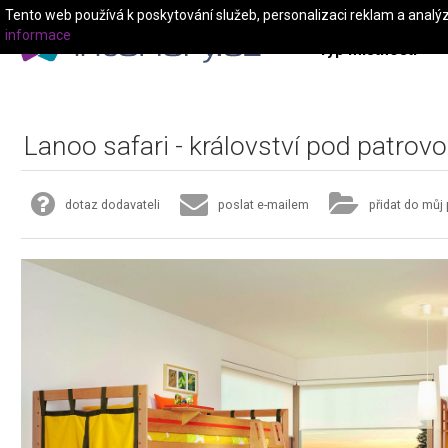
Tento web používá k poskytování služeb, personalizaci reklam a analý
informace
Typ místnosti
Lanoo safari - království pod patrovo
dotaz dodavateli
poslat e-mailem
přidat do můj 