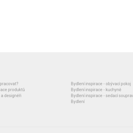
upracovat?
Bydlení inspirace - obývací pokoj
race produktů
Bydlení inspirace - kuchyně
 a designéři
Bydlení inspirace - sedací soupra
Bydlení