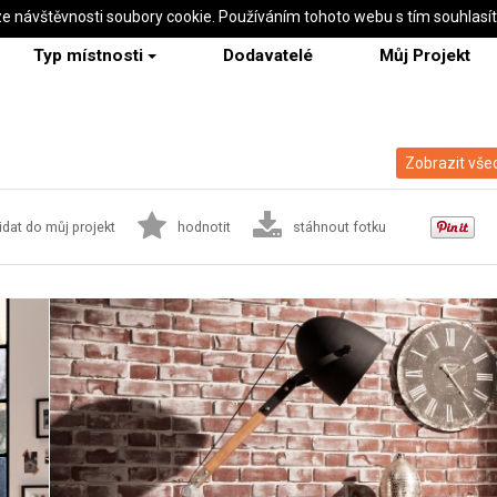
ze návštěvnosti soubory cookie. Používáním tohoto webu s tím souhlasí
Typ místnosti
Dodavatelé
Můj Projekt
Zobrazit všec
idat do můj projekt
hodnotit
stáhnout fotku