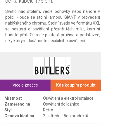
délka kabelu 175 cm.
Světlo nad stolem, vedle pohovky nebo nahoře v
polici - bude se stolní lampou GIANT v provedení
nablýskaného chromu. Stolní světlo ve formátu XXL
se postará o osvětlení přesně těch míst, kam si
budete přát. O to se postará pružina a podstavec,
díky kterým dosáhnete flexibilního osvětlení.
Více o značce
Kde koupím produkt
Místnost
Osvětlení a elektroinstalace
Zaměřeno na
Osvětlení do ložnice
Styl
Retro
Cenová hladina
2 - střední třída produktů