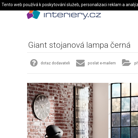
Tento web používá k poskytování služeb, personalizaci reklam a analý
Giant stojanová lampa černá
dotaz dodavateli
poslat e-mailem
př