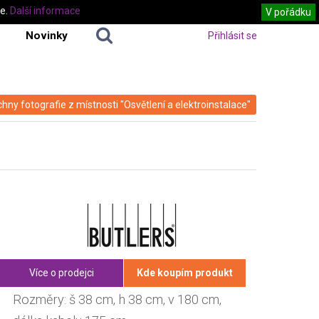
te.
Další informace
V pořádku
Novinky
Přihlásit se
hny fotografie z místnosti "Osvětlení a elektroinstalace"
Více o prodejci
Kde koupím produkt
Rozměry: š 38 cm, h 38 cm, v 180 cm,