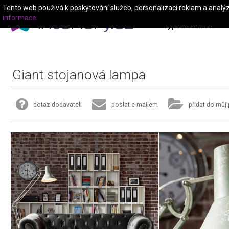
Tento web používá k poskytování služeb, personalizaci reklam a analý
informace
Typ místnosti
Giant stojanová lampa
dotaz dodavateli
poslat e-mailem
přidat do můj 