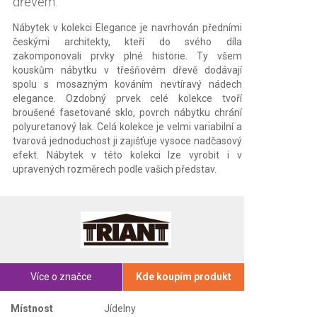
dřevem.
Nábytek v kolekci Elegance je navrhován předními
českými architekty, kteří do svého díla
zakomponovali prvky plné historie. Ty všem
kouskům nábytku v třešňovém dřevě dodávají
spolu s mosazným kováním nevtíravý nádech
elegance. Ozdobný prvek celé kolekce tvoří
broušené fasetované sklo, povrch nábytku chrání
polyuretanový lak. Celá kolekce je velmi variabilní a
tvarová jednoduchost ji zajišťuje vysoce nadčasový
efekt. Nábytek v této kolekci lze vyrobit i v
upravených rozměrech podle vašich představ.
Více o značce
Kde koupím produkt
Místnost
Jídelny