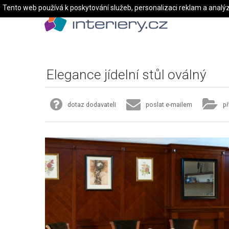
Tento web používá k poskytování služeb, personalizaci reklam a analý
Elegance jídelní stůl oválný
dotaz dodavateli
poslat e-mailem
př