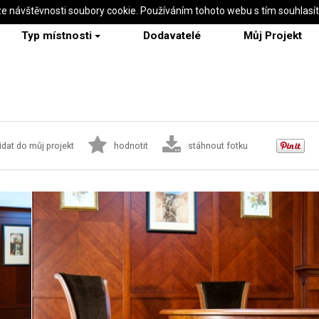
ze návštěvnosti soubory cookie. Používáním tohoto webu s tím souhlasí
Typ místnosti
Dodavatelé
Můj Projekt
idat do můj projekt
hodnotit
stáhnout fotku