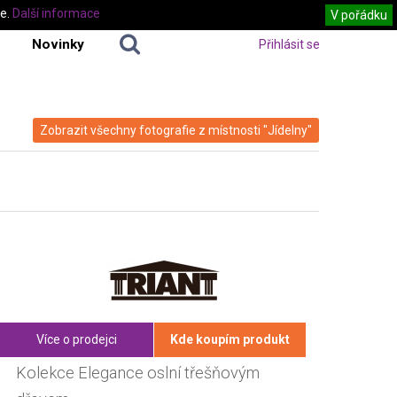
te.
Další informace
V pořádku
Novinky
Přihlásit se
Zobrazit všechny fotografie z místnosti "Jídelny"
Více o prodejci
Kde koupím produkt
Kolekce Elegance oslní třešňovým