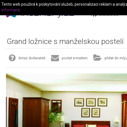
Tento web používá k poskytování služeb, personalizaci reklam a analý
informace
Typ místnosti
Grand ložnice s manželskou postelí
dotaz dodavateli
poslat e-mailem
přidat do můj 