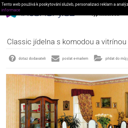
Tento web používá k poskytování služeb, personalizaci reklam a analý
informace
Typ místnosti
Classic jídelna s komodou a vitrínou
dotaz dodavateli
poslat e-mailem
přidat do můj 