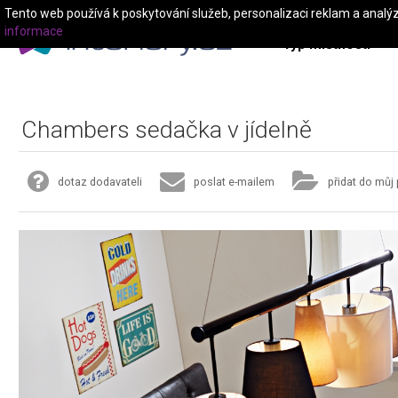
Tento web používá k poskytování služeb, personalizaci reklam a analý
informace
Typ místnosti
Chambers sedačka v jídelně
dotaz dodavateli
poslat e-mailem
přidat do můj 