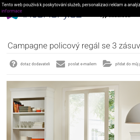
Tento web používá k poskytování služeb, personalizaci reklam a analý
informace
Typ místnosti
Campagne policový regál se 3 zásu
dotaz dodavateli
poslat e-mailem
přidat do můj 