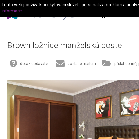
Tento web používá k poskytování služeb, personalizaci reklam a analý
informace
Typ místnosti
Brown ložnice manželská postel
dotaz dodavateli
poslat e-mailem
přidat do můj 