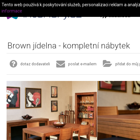
Tento web používá k poskytování služeb, personalizaci reklam a analý
informace
Typ místnosti
Brown jídelna - kompletní nábytek
dotaz dodavateli
poslat e-mailem
přidat do můj 